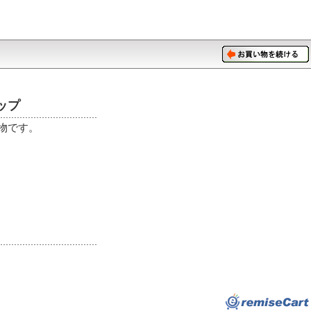
ップ
物です。