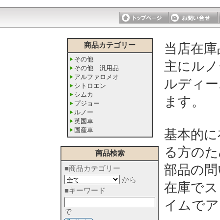
商品カテゴリー
当店在庫
その他
主にルノ
その他 汎用品
アルファロメオ
ルディー
シトロエン
シムカ
ます。
プジョー
ルノー
英国車
国産車
基本的に
る方のた
商品検索
部品の問
■商品カテゴリー
から
在庫でス
■キーワード
イムでア
で