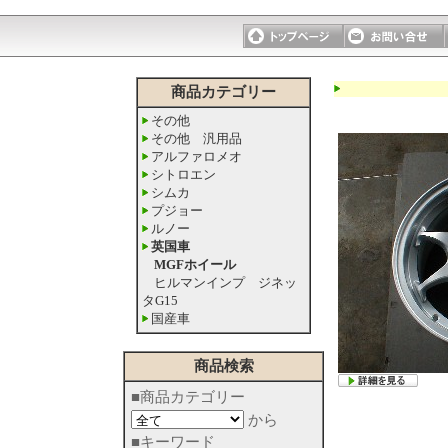
商品カテゴリー
その他
その他 汎用品
アルファロメオ
シトロエン
シムカ
プジョー
ルノー
英国車
MGFホイール
ヒルマンインプ ジネッ
タG15
国産車
商品検索
■商品カテゴリー
から
■キーワード