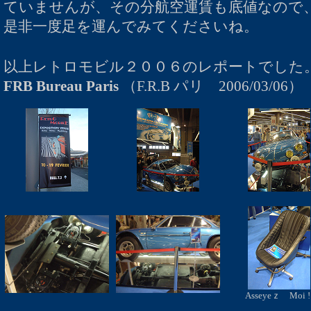
ていませんが、その分航空運賃も底値なので
是非一度足を運んでみてくださいね。
以上レトロモビル２００６のレポートでし
FRB Bureau Paris
（
F.R.B パリ 2006/03/06
Asseyeｚ Moi
!