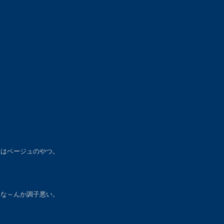
次はベージュのやつ。
な～んか調子悪い。