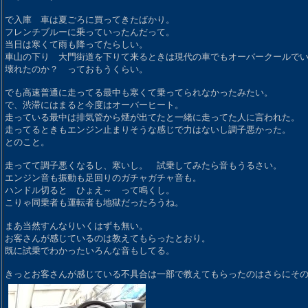
で入庫 車は夏ごろに買ってきたばかり。
フレンチブルーに乗っていったんだって。
当日は寒くて雨も降ってたらしい。
車山の下り 大門街道を下りて来るときは現代の車でもオーバークールで
壊れたのか？ っておもうくらい。
でも高速普通に走ってる最中も寒くて乗ってられなかったみたい。
で、渋滞にはまると今度はオーバーヒート。
走っている最中は排気管から煙が出てたと一緒に走ってた人に言われた。
走ってるときもエンジン止まりそうな感じで力はないし調子悪かった。
とのこと。
走ってて調子悪くなるし、寒いし。 試乗してみたら音もうるさい。
エンジン音も振動も足回りのガチャガチャ音も。
ハンドル切ると ひょえ～ って鳴くし。
こりゃ同乗者も運転者も地獄だったろうね。
まあ当然すんなりいくはずも無い。
お客さんが感じているのは教えてもらったとおり。
既に試乗でわかったいろんな音もしてる。
きっとお客さんが感じている不具合は一部で教えてもらったのはさらにそ