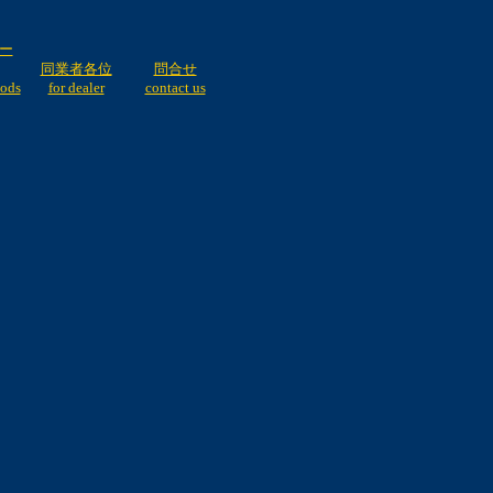
ー
同業者各位
問合せ
oods
for dealer
contact us